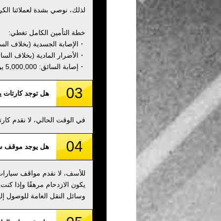
لذلك، نوصي بشدة لعملائنا الكر
خطة التأمين الكامل تغطي:
・الإصابة الجسدية (بخلاف السائق): 000,000
・الأضرار المادية (بخلاف السائق): 00,000
・إصابة السائق: 5,000,000 ين
03
هل توجد كارتات 
في الوقت الحالي، لا نقدم كا
04
هل يوجد موقف س
للأسف، لا نقدم مواقف سيارات 
يكون الازدحام مرهقًا وإذا كنت
وسائل النقل العامة للوصول إلين