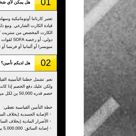
01
هل يمكن لأي شخص
تعتبر كارتاتنا أوتوماتيكية وسه
قيادة الكارت الشارعي. ومع ذلك
الكارت المخصص من ستريت كارت
دولي، أو 
سويسرا أو ألمانيا أو فرنسا أو ت
02
هل لديكم تأمين؟
نعم. تشمل خطتنا التأمينية ال
ولكن عليك دفع الخصم إذا كانت
خصم قدره 50,000 ين لكل مركبة مباشرة بعد الجولة.
خطة التأمين القياسية تغطي:
・الإصابة الجسدية (بخلاف السائق): 000,000
・الأضرار المادية (بخلاف السائق): 00,000
・إصابة السائق: 5,000,000 ين