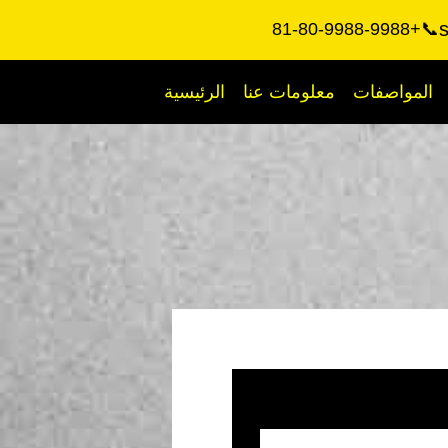
📞+81-80-9988-9988
المواصفات
معلومات عنا
الرئيسية