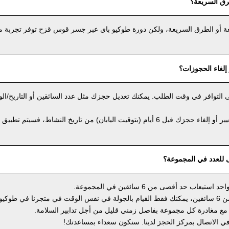
رق السريعة؟
عة أو الطرق السريعة، ولكن دورة طوكيو باي عبر جسر قوس قزح توفر تجربة مثي
إلغاء الحجوزات؟
على التوافر في وقت الطلب. يمكنك تعديل حجزك مثل عدد السائقين أو التاريخ/ال
ومع ذلك، إذا كنت ترغب في تغيير أو إلغاء حجزك قبل 6 أيام (بتوقيت اليابان) من تاريخ النشاط، فس
ى للعدد في المجموعة؟
ب حد أقصى من 6 سائقين في المجموعة.
إذا كانت مجموعتك تضم أكثر من 6 سائقين، يمكنك فقط القيام بالجولة في نفس الوقت في متجرنا في طو
ع مغادرة كل مجموعة بفاصل زمني قليل من أجل تدابير السلامة.
 في الاتصال بمركز الحجز لدينا. سنكون سعداء بمساعدتك!