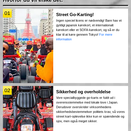
01
Street Go-Karting!
Ingen speciel licens er nødvendig! Bare hav et
gyldigt japansk kørekort, et internationalt
kørekort eller et SOFA-kørekort, og så er du
klar til at køre gennem Tokyo!
For mere
information
02
Sikkerhed og overholdelse
Vore specialbyggede go-karts er fuldt ud i
overensstemmelse med lokale love i Japan.
Derudover overskrider virksomhedens
sikkerhedsbestemmelser politiets krav, så vores
street kart-oplevelse ikke kun er spændende og
sjov, men også meget sikker.