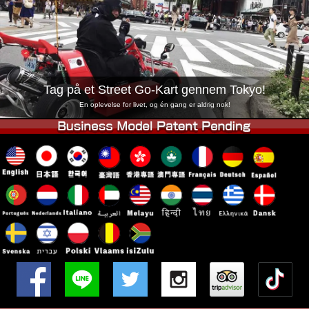
Virksomhed
Booking
Skift butik
Tokyo Shinagawa
Tokyo Akihabara#1
Tokyo Akihabara#2
Tokyo Shibuya
Tag på et Street Go-Kart gennem Tokyo!
Tokyo Shibuya Annex
Tokyo Bay
En oplevelse for livet, og én gang er aldrig nok!
Tokyo Asakusa
Osaka
Okinawa