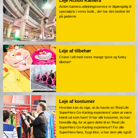
Leje Action Kamera
Action kamera udlejningsservice er tilgængelig til
specialpris i vores butik., der har den bedste tid
på gaderne.
Leje af tilbehør
Cruise i stil med vores mange sjove og funky
tilbehør!
Leje af kostumer
Hvordan kan du sige, at du havde en 'Real Life
SuperHero Go-Karting experience' uden at være
klædt ud som ham! Vi har alle kostumer, du kan
forestille dig, for at gøre dette til en 'Real Life
SuperHero Go-Karting experience'! For alle
SuperHero-fans, frygt ikke, vi har dem alle også!