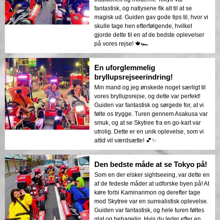
fantastisk, og natlysene fik alt til at se
magisk ud. Guiden gav gode tips til, hvor vi
skulle tage hen efterfølgende, hvilket
gjorde dette til en af de bedste oplevelser
på vores rejse! 🍁🏎
En uforglemmelig
bryllupsrejseerindring!
Min mand og jeg ønskede noget særligt til
vores bryllupsrejse, og dette var perfekt!
Guiden var fantastisk og sørgede for, at vi
følte os trygge. Turen gennem Asakusa var
smuk, og at se Skytree fra en go-kart var
utrolig. Dette er en unik oplevelse, som vi
altid vil værdsætte! 💕✨
Den bedste måde at se Tokyo på!
Som en der elsker sightseeing, var dette en
af de fedeste måder at udforske byen på! At
køre forbi Kaminarimon og derefter tage
mod Skytree var en surrealistisk oplevelse.
Guiden var fantastisk, og hele turen føltes
glat og behagelig. Hvis du leder efter en