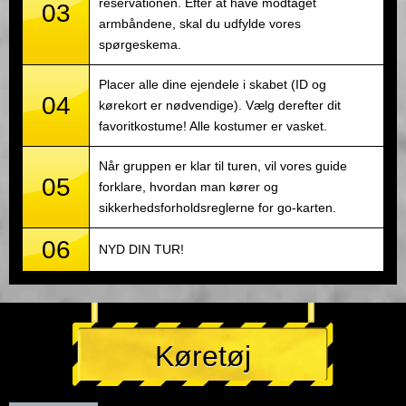
reservationen. Efter at have modtaget
03
armbåndene, skal du udfylde vores
spørgeskema.
Placer alle dine ejendele i skabet (ID og
04
kørekort er nødvendige). Vælg derefter dit
favoritkostume! Alle kostumer er vasket.
Når gruppen er klar til turen, vil vores guide
05
forklare, hvordan man kører og
sikkerhedsforholdsreglerne for go-karten.
06
NYD DIN TUR!
Køretøj