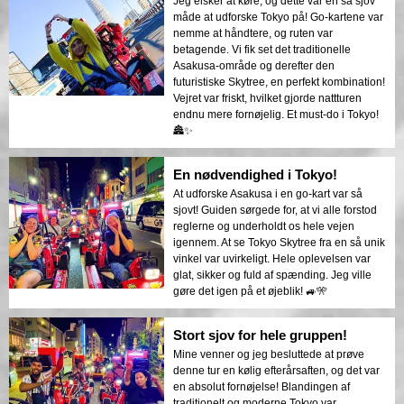
Jeg elsker at køre, og dette var en så sjov
måde at udforske Tokyo på! Go-kartene var
nemme at håndtere, og ruten var
betagende. Vi fik set det traditionelle
Asakusa-område og derefter den
futuristiske Skytree, en perfekt kombination!
Vejret var friskt, hvilket gjorde nattturen
endnu mere fornøjelig. Et must-do i Tokyo!
🏯✨
En nødvendighed i Tokyo!
At udforske Asakusa i en go-kart var så
sjovt! Guiden sørgede for, at vi alle forstod
reglerne og underholdt os hele vejen
igennem. At se Tokyo Skytree fra en så unik
vinkel var uvirkeligt. Hele oplevelsen var
glat, sikker og fuld af spænding. Jeg ville
gøre det igen på et øjeblik! 🚙🎌
Stort sjov for hele gruppen!
Mine venner og jeg besluttede at prøve
denne tur en kølig efterårsaften, og det var
en absolut fornøjelse! Blandingen af
traditionelt og moderne Tokyo var