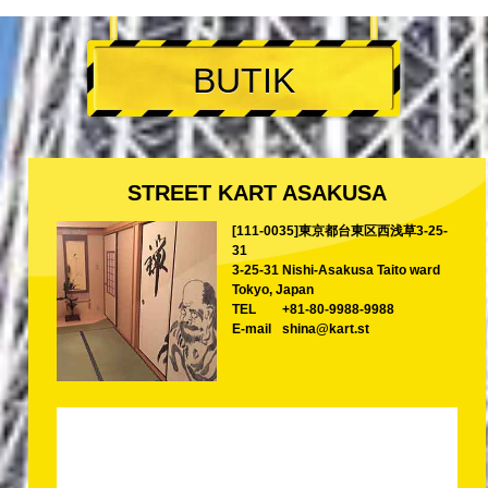
BUTIK
STREET KART ASAKUSA
[111-0035]東京都台東区西浅草3-25-
31
3-25-31 Nishi-Asakusa Taito ward
Tokyo, Japan
TEL
+81-80-9988-9988
E-mail
shina@kart.st