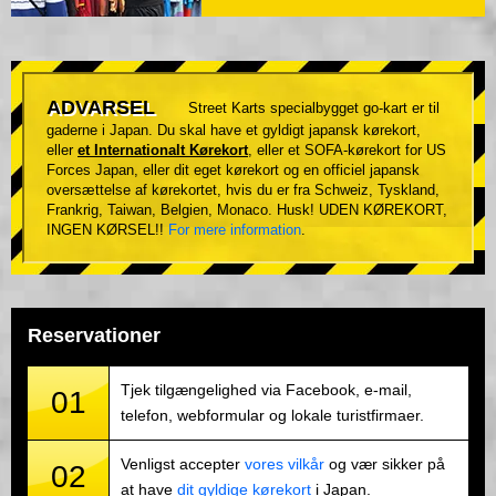
ADVARSEL
Street Karts specialbygget go-kart er til
gaderne i Japan. Du skal have et gyldigt japansk kørekort,
eller
et Internationalt Kørekort
, eller et SOFA-kørekort for US
Forces Japan, eller dit eget kørekort og en officiel japansk
oversættelse af kørekortet, hvis du er fra Schweiz, Tyskland,
Frankrig, Taiwan, Belgien, Monaco. Husk! UDEN KØREKORT,
INGEN KØRSEL!!
For mere information
.
Reservationer
Tjek tilgængelighed via Facebook, e-mail,
01
telefon, webformular og lokale turistfirmaer.
Venligst accepter
vores vilkår
og vær sikker på
02
at have
dit gyldige kørekort
i Japan.