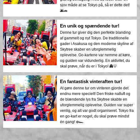
sjov måde at se Tokyo på, så er dette det!
🌆🚗
En unik og spændende tur!
Denne tur giver dig den perfekte blanding
af gammelt og nyt Tokyo. De traditionelle
gader i Asakusa og den moderne skyline af
Skytree skaber en uforglemmelig
oplevelse. Go-kartene var nemme at køre,
og guiden var vidunderlig. En aktivitet, du
skal prøve, når du er i Tokyo! 🏯💡
En fantastisk vinteraften tur!
At gøre denne tur om vinteren gjorde det
endnu mere specielt! Den friske natluft og
de blændende lys fra Skytree skabte en
uforglemmelig oplevelse. Guiden var super
venlig, og alt var godt organiseret. Tokyo fra
en go-kart er noget, du skal prøve mindst
én gang! ❄️🏎