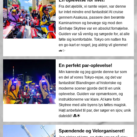
Fra det øjeblik, vi ramte vejen, var denne
tur intet mindre end fantastisk! At cruise
gennem Asakusa, passere den berømte
Kaminarimon og bevæge sig mod den
tårnhøje Skytree var en absolut fornøjelse.
Guiden var så venlig og sørgede for, at alle
følte sig komfortable. Tokyo om natten fra
en go-kart er noget, jeg aldrig vil glemme!
🚗✨
En perfekt par-oplevelse!
Min kæreste og jeg gjorde denne tur som
en del af vores Tokyo-rejse, og det var
fantastisk! Blandingen af historiske og
moderne scener gjorde det til en unik
oplevelse. Guiden var opmærksom, og
instruktionerne var klare. At køre forbi
Skytree med alle byens lys føltes magisk.
Højt anbefalet til par, der søger en sjov, unik
dateidé! 💑🌟
Spændende og Velorganiseret!