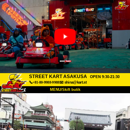
STREET KART ASAKUSA
OPEN 9:30-21:30
📞+81-80-9988-9988
📧
shina@kart.st
MENU/Skift butik
TOP
Om
Specifikationer
Pris
Adgang
Stemme
FAQ