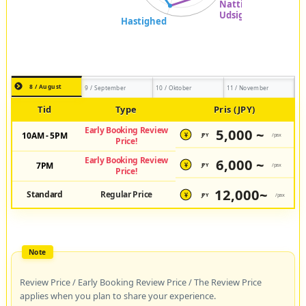
8 / August
9 / September
10 / Oktober
11 / November
Tid
Type
Pris (JPY)
Early Booking Review
5,000 ~
10AM - 5PM
JPY
/pax
¥
Price!
Early Booking Review
6,000 ~
7PM
JPY
/pax
¥
Price!
12,000~
Standard
Regular Price
JPY
/pax
¥
Review Price / Early Booking Review Price / The Review Price
applies when you plan to share your experience.