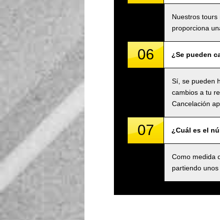
Nuestros tours 
proporciona una
06
¿Se pueden ca
Sí, se pueden h
cambios a tu re
Cancelación apl
07
¿Cuál es el n
Como medida de
partiendo unos