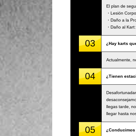
El plan de seg
・Lesión Corpora
・Daño a la Pro
・Daño al Kart: 
03
¿Hay karts qu
Actualmente, n
04
¿Tienen estac
Desafortunadam
desaconsejamos 
llegas tarde, n
llegar hasta no
05
¿Conducimos 