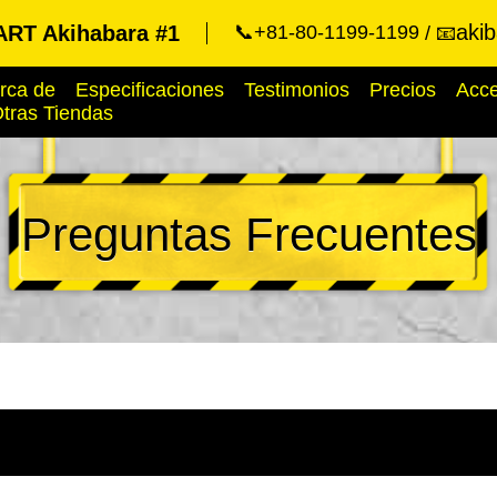
aki
RT Akihabara #1
📞+81-80-1199-1199
📧
rca de
Especificaciones
Testimonios
Precios
Acc
tras Tiendas
Preguntas Frecuentes