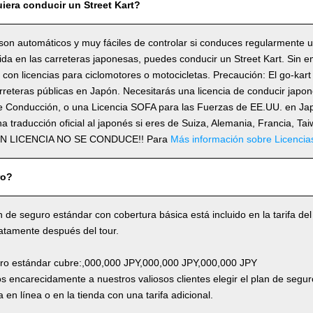
iera conducir un Street Kart?
son automáticos y muy fáciles de controlar si conduces regularmente 
lida en las carreteras japonesas, puedes conducir un Street Kart. Sin 
con licencias para ciclomotores o motocicletas. Precaución: El go-kart
rreteras públicas en Japón. Necesitarás una licencia de conducir japo
e Conducción, o una Licencia SOFA para las Fuerzas de EE.UU. en Japó
a traducción oficial al japonés si eres de Suiza, Alemania, Francia, Ta
SIN LICENCIA NO SE CONDUCE!! Para
Más información sobre Licencia
ro?
n de seguro estándar con cobertura básica está incluido en la tarifa del
atamente después del tour.
uro estándar cubre:,000,000 JPY,000,000 JPY,000,000 JPY
 encarecidamente a nuestros valiosos clientes elegir el plan de segur
 en línea o en la tienda con una tarifa adicional.