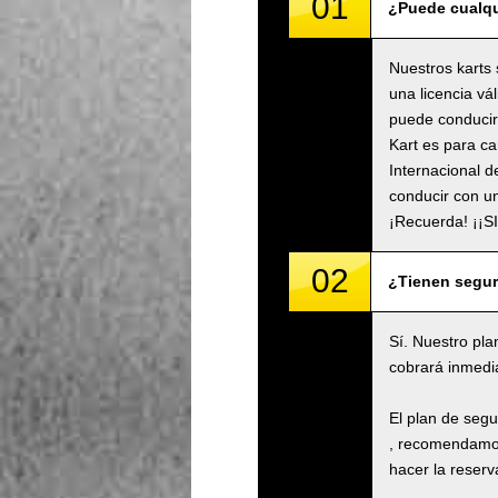
01
¿Puede cualqu
Nuestros karts 
una licencia vá
puede conducir 
Kart es para ca
Internacional d
conducir con un
¡Recuerda! ¡¡
02
¿Tienen segu
Sí. Nuestro pla
cobrará inmedi
El plan de seg
, recomendamos
hacer la reserva