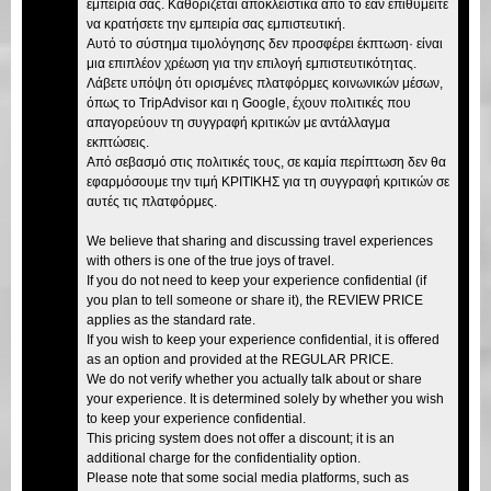
εμπειρία σας. Καθορίζεται αποκλειστικά από το εάν επιθυμείτε
να κρατήσετε την εμπειρία σας εμπιστευτική.
Αυτό το σύστημα τιμολόγησης δεν προσφέρει έκπτωση· είναι
μια επιπλέον χρέωση για την επιλογή εμπιστευτικότητας.
Λάβετε υπόψη ότι ορισμένες πλατφόρμες κοινωνικών μέσων,
όπως το TripAdvisor και η Google, έχουν πολιτικές που
απαγορεύουν τη συγγραφή κριτικών με αντάλλαγμα
εκπτώσεις.
Από σεβασμό στις πολιτικές τους, σε καμία περίπτωση δεν θα
εφαρμόσουμε την τιμή ΚΡΙΤΙΚΗΣ για τη συγγραφή κριτικών σε
αυτές τις πλατφόρμες.
We believe that sharing and discussing travel experiences
with others is one of the true joys of travel.
If you do not need to keep your experience confidential (if
you plan to tell someone or share it), the REVIEW PRICE
applies as the standard rate.
If you wish to keep your experience confidential, it is offered
as an option and provided at the REGULAR PRICE.
We do not verify whether you actually talk about or share
your experience. It is determined solely by whether you wish
to keep your experience confidential.
This pricing system does not offer a discount; it is an
additional charge for the confidentiality option.
Please note that some social media platforms, such as