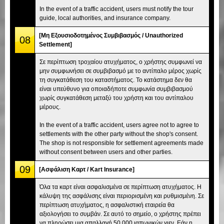
In the event of a traffic accident, users must notify the tour
guide, local authorities, and insurance company.
[Μη Εξουσιοδοτημένος Συμβιβασμός / Unauthorized
08
Settlement]
Σε περίπτωση τροχαίου ατυχήματος, ο χρήστης συμφωνεί να
μην συμφωνήσει σε συμβιβασμό με το αντίπαλο μέρος χωρίς
τη συγκατάθεση του καταστήματος. Το κατάστημα δεν θα
είναι υπεύθυνο για οποιαδήποτε συμφωνία συμβιβασμού
χωρίς συγκατάθεση μεταξύ του χρήστη και του αντίπαλου
μέρους.
In the event of a traffic accident, users agree not to agree to
settlements with the other party without the shop's consent.
The shop is not responsible for settlement agreements made
without consent between users and other parties.
09
[Ασφάλιση Καρτ / Kart Insurance]
Όλα τα καρτ είναι ασφαλισμένα σε περίπτωση ατυχήματος. Η
κάλυψη της ασφάλισης είναι περιορισμένη και ρυθμισμένη. Σε
περίπτωση ατυχήματος, η ασφαλιστική εταιρεία θα
αξιολογήσει το συμβάν. Σε αυτό το σημείο, ο χρήστης πρέπει
να πληρώσει μια απαλλαγή 50.000 ιαπωνικών γιεν. Εάν η