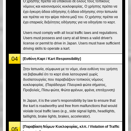
Ο χρήστης πρέπει να υπακούει σε όλους τους τοπικούς
νόμους και κανονισμούς κυκλοφορίας. Ο χρήστης πρέπει να
έχει έγκυρη άδεια οδήγησης ή άδεια οδήγησης στην Ιαπωνία
και πρέπει να την φέρει πάντα μαζί του. Ο χρήστης πρέπει να
έχει επαρκείς δεξιότητες οδήγησης για να οδηγήσει το καρτ.
Users must comply with all local traffic laws and regulations.
Users must possess and carry at all times a valid driver's
license or permit to drive in Japan. Users must have sufficient
driving skills to operate a kart.
04
[Ευθύνη Καρτ / Kart Responsibility]
Στην Ιαπωνία, σύμφωνα με το νόμο, είναι ευθύνη του χρήστη
να βεβαιωθεί ότι το καρτ είναι λειτουργικό χωρίς
δυσλειτουργίες που παραβιάζουν τοπικούς νόμους
κυκλοφορίας. (Παράδειγμα: Πλευρικά φώτα σήματος,
Προβολείς, Πίσω φώτα, Φώτα φρένων, φρένα, επιτάχυνση)
In Japan, it is the user's responsibility by law to ensure that
the kart is roadworthy and free from malfunctions that would
violate local traffic laws (e.g., side signal lights, headlights,
taillights, brake lights, brakes, accelerator).
[Παραβίαση Νόμων Κυκλοφορίας, κλπ. / Violation of Traffic
05