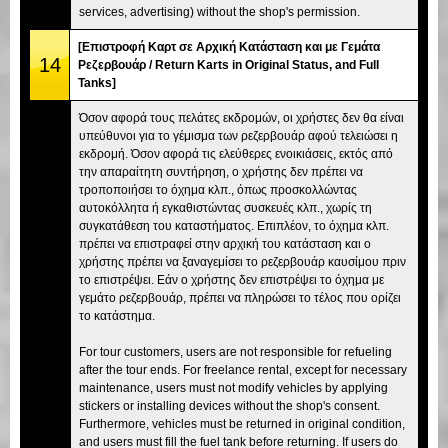
services, advertising) without the shop's permission.
[Επιστροφή Καρτ σε Αρχική Κατάσταση και με Γεμάτα
14
Ρεζερβουάρ / Return Karts in Original Status, and Full
Tanks]
Όσον αφορά τους πελάτες εκδρομών, οι χρήστες δεν θα είναι
υπεύθυνοι για το γέμισμα των ρεζερβουάρ αφού τελειώσει η
εκδρομή. Όσον αφορά τις ελεύθερες ενοικιάσεις, εκτός από
την απαραίτητη συντήρηση, ο χρήστης δεν πρέπει να
τροποποιήσει το όχημα κλπ., όπως προσκολλώντας
αυτοκόλλητα ή εγκαθιστώντας συσκευές κλπ., χωρίς τη
συγκατάθεση του καταστήματος. Επιπλέον, το όχημα κλπ.
πρέπει να επιστραφεί στην αρχική του κατάσταση και ο
χρήστης πρέπει να ξαναγεμίσει το ρεζερβουάρ καυσίμου πριν
το επιστρέψει. Εάν ο χρήστης δεν επιστρέψει το όχημα με
γεμάτο ρεζερβουάρ, πρέπει να πληρώσει το τέλος που ορίζει
το κατάστημα.
For tour customers, users are not responsible for refueling
after the tour ends. For freelance rental, except for necessary
maintenance, users must not modify vehicles by applying
stickers or installing devices without the shop's consent.
Furthermore, vehicles must be returned in original condition,
and users must fill the fuel tank before returning. If users do