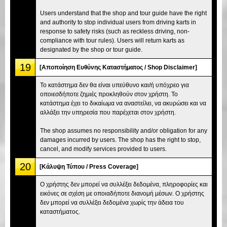
Users understand that the shop and tour guide have the right
and authority to stop individual users from driving karts in
response to safety risks (such as reckless driving, non-
compliance with tour rules). Users will return karts as
designated by the shop or tour guide.
19
[Αποποίηση Ευθύνης Καταστήματος / Shop Disclaimer]
Το κατάστημα δεν θα είναι υπεύθυνο και/ή υπόχρεο για
οποιεσδήποτε ζημιές προκληθούν στον χρήστη. Το
κατάστημα έχει το δικαίωμα να αναστείλει, να ακυρώσει και να
αλλάξει την υπηρεσία που παρέχεται στον χρήστη.
The shop assumes no responsibility and/or obligation for any
damages incurred by users. The shop has the right to stop,
cancel, and modify services provided to users.
20
[Κάλυψη Τύπου / Press Coverage]
Ο χρήστης δεν μπορεί να συλλέξει δεδομένα, πληροφορίες και
εικόνες σε σχέση με οποιαδήποτε διανομή μέσων. Ο χρήστης
δεν μπορεί να συλλέξει δεδομένα χωρίς την άδεια του
καταστήματος.