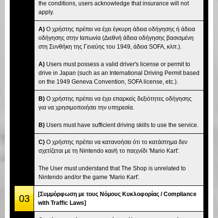
the conditions, users acknowledge that insurance will not
apply.
A)
Ο χρήστης πρέπει να έχει έγκυρη άδεια οδήγησης ή άδεια
οδήγησης στην Ιαπωνία (Διεθνή άδεια οδήγησης βασισμένη
στη Συνθήκη της Γενεύης του 1949, άδεια SOFA, κλπ.).
A)
Users must possess a valid driver's license or permit to
drive in Japan (such as an International Driving Permit based
on the 1949 Geneva Convention, SOFA license, etc.).
B)
Ο χρήστης πρέπει να έχει επαρκείς δεξιότητες οδήγησης
για να χρησιμοποιήσει την υπηρεσία.
B)
Users must have sufficient driving skills to use the service.
C)
Ο χρήστης πρέπει να κατανοήσει ότι το κατάστημα δεν
σχετίζεται με τη Nintendo και/ή το παιχνίδι 'Mario Kart'.
The User must understand that The Shop is unrelated to
Nintendo and/or the game 'Mario Kart'.
[Συμμόρφωση με τους Νόμους Κυκλοφορίας / Compliance
03
with Traffic Laws]