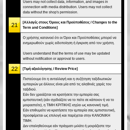
Users may not collect data, information, and images in
connection with media distribution. Users may not collect
data without the shop's permission.
[Αλλαγές στους Όρους και Προϋποθέσεις / Changes to the
21
Term and Conditions]
Ο χρήστης κατανοεί ότι οι Όροι και Προϋποθέσεις μπορεί να
ενημερωθούν χωρίς ειδοποίηση ή έγκριση από τον χρήστη.
Users understand that the terms of use may be updated
without notification or approval to users.
22
[Τιμή αξιολόγησης / Review Price]
Πιστεύουμε ότι η ανταλλαγή και η συζήτηση ταξιδιωτικών
εμπειριών με άλλους είναι μία από τις αληθινές χαρές του
ταξιδιού.
Εάν δεν χρειάζεται να κρατήσετε την εμπειρία σας
εμπιστευτική (εάν σχεδιάζετε να το πείτε σε κάποιον ή να το
μοιραστείτε), η ΤΙΜΗ ΚΡΙΤΙΚΗΣ ισχύει ως κανονική τιμή.
Εάν επιθυμείτε να κρατήσετε την εμπειρία σας εμπιστευτική,
προσφέρεται ως επιλογή και παρέχεται στην ΚΑΝΟΝΙΚΗ
ΤΙΜΗ.
Δεν επαληθεύουμε εάν πράγματι μιλάτε ή μοιράζεστε την