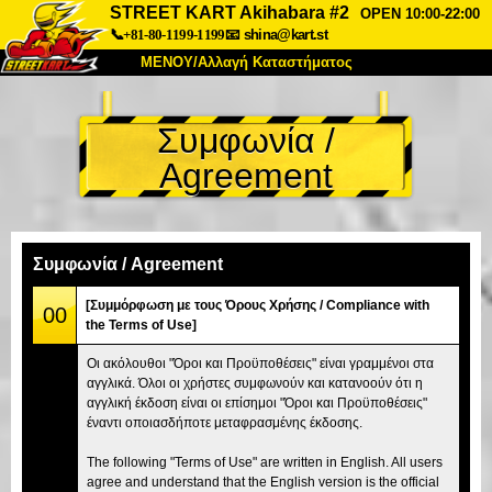
STREET KART Akihabara #2
OPEN 10:00-22:00
📞+81-80-1199-1199
📧
shina@kart.st
ΜΕΝΟΥ/Αλλαγή Καταστήματος
ΚΥΡΙΩΣ
Συμφωνία /
Σχετικά
Προδιαγραφές
Τιμές
Agreement
Πρόσβαση
Αναφορές
Συχνές Ερωτήσεις
Εταιρεία
Κράτηση
Αλλαγή Καταστήματος
Συμφωνία / Agreement
Τόκιο Σινάγαουα #1
Τόκιο Ακίχαμπαρα #1
[Συμμόρφωση με τους Όρους Χρήσης / Compliance with
00
the Terms of Use]
Τόκιο Ακίχαμπαρα #2
Τόκιο Σιμπούγια
Οι ακόλουθοι "Όροι και Προϋποθέσεις" είναι γραμμένοι στα
Τόκιο Σιμπούγια Annex
Τόκιο Κόλπος
αγγλικά. Όλοι οι χρήστες συμφωνούν και κατανοούν ότι η
αγγλική έκδοση είναι οι επίσημοι "Όροι και Προϋποθέσεις"
Τόκιο Ασακούσα
Οσάκα
έναντι οποιασδήποτε μεταφρασμένης έκδοσης.
Οκινάουα
The following "Terms of Use" are written in English. All users
agree and understand that the English version is the official