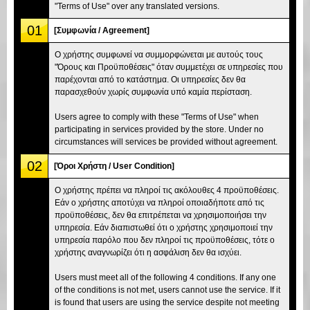
"Terms of Use" over any translated versions.
01
[Συμφωνία / Agreement]
Ο χρήστης συμφωνεί να συμμορφώνεται με αυτούς τους
"Όρους και Προϋποθέσεις" όταν συμμετέχει σε υπηρεσίες που
παρέχονται από το κατάστημα. Οι υπηρεσίες δεν θα
παρασχεθούν χωρίς συμφωνία υπό καμία περίσταση.
Users agree to comply with these "Terms of Use" when
participating in services provided by the store. Under no
circumstances will services be provided without agreement.
02
[Όροι Χρήστη / User Condition]
Ο χρήστης πρέπει να πληροί τις ακόλουθες 4 προϋποθέσεις.
Εάν ο χρήστης αποτύχει να πληροί οποιαδήποτε από τις
προϋποθέσεις, δεν θα επιτρέπεται να χρησιμοποιήσει την
υπηρεσία. Εάν διαπιστωθεί ότι ο χρήστης χρησιμοποιεί την
υπηρεσία παρόλο που δεν πληροί τις προϋποθέσεις, τότε ο
χρήστης αναγνωρίζει ότι η ασφάλιση δεν θα ισχύει.
Users must meet all of the following 4 conditions. If any one
of the conditions is not met, users cannot use the service. If it
is found that users are using the service despite not meeting