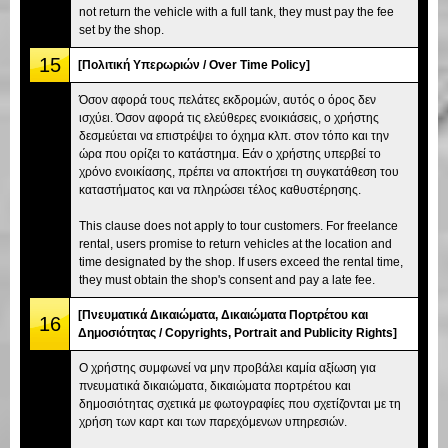
not return the vehicle with a full tank, they must pay the fee
set by the shop.
15
[Πολιτική Υπερωριών / Over Time Policy]
Όσον αφορά τους πελάτες εκδρομών, αυτός ο όρος δεν
ισχύει. Όσον αφορά τις ελεύθερες ενοικιάσεις, ο χρήστης
δεσμεύεται να επιστρέψει το όχημα κλπ. στον τόπο και την
ώρα που ορίζει το κατάστημα. Εάν ο χρήστης υπερβεί το
χρόνο ενοικίασης, πρέπει να αποκτήσει τη συγκατάθεση του
καταστήματος και να πληρώσει τέλος καθυστέρησης.
This clause does not apply to tour customers. For freelance
rental, users promise to return vehicles at the location and
time designated by the shop. If users exceed the rental time,
they must obtain the shop's consent and pay a late fee.
[Πνευματικά Δικαιώματα, Δικαιώματα Πορτρέτου και
16
Δημοσιότητας / Copyrights, Portrait and Publicity Rights]
Ο χρήστης συμφωνεί να μην προβάλει καμία αξίωση για
πνευματικά δικαιώματα, δικαιώματα πορτρέτου και
δημοσιότητας σχετικά με φωτογραφίες που σχετίζονται με τη
χρήση των καρτ και των παρεχόμενων υπηρεσιών.