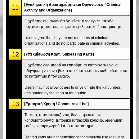
[Εγκληματική Δραστηριότητα και Οργανώσεις / Criminal
11
Activity and Organizations]
Ο χρήστης συμφωνεί ότι δεν είναι μέλος εγκληματικής
οργάνωσης ούτε συμμετέχει σε εγκληματική δραστηριότητα.
Users agree that they are not members of criminal
organizations and do not participate in criminal activities.
12
[Υπεκμίσθωση Καρτ / Subleasing Karts]
Ο χρήστης δεν μπορεί να επιτρέψει σε κάποιον άλλον να
οδηγήσει ή να κάνει βόλτα στο καρτ, εκτός αν καθορίζεται από
το κατάστημα ή τον ξεναγό.
Users may not allow others to drive or ride the kart unless
designated by the shop or tour guide.
13
[Εμπορική Χρήση / Commercial Use]
Τα καρτ, όταν ενοικιάζονται, δεν επιτρέπεται να
χρησιμοποιούνται εμπορικά (υπηρεσία κούριερ, διαφήμιση)
εκτός αν παραχωρηθεί από το κατάστημα.
Rented karts are not permitted for commercial use (delivery