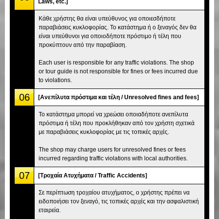
Laws, etc.]
Κάθε χρήστης θα είναι υπεύθυνος για οποιεσδήποτε
παραβιάσεις κυκλοφορίας. Το κατάστημα ή ο ξεναγός δεν θα
είναι υπεύθυνοι για οποιοδήποτε πρόστιμο ή τέλη που
προκύπτουν από την παραβίαση.
Each user is responsible for any traffic violations. The shop
or tour guide is not responsible for fines or fees incurred due
to violations.
06
[Ανεπίλυτα πρόστιμα και τέλη / Unresolved fines and fees]
Το κατάστημα μπορεί να χρεώσει οποιαδήποτε ανεπίλυτα
πρόστιμα ή τέλη που προκλήθηκαν από τον χρήστη σχετικά
με παραβιάσεις κυκλοφορίας με τις τοπικές αρχές.
The shop may charge users for unresolved fines or fees
incurred regarding traffic violations with local authorities.
07
[Τροχαία Ατυχήματα / Traffic Accidents]
Σε περίπτωση τροχαίου ατυχήματος, ο χρήστης πρέπει να
ειδοποιήσει τον ξεναγό, τις τοπικές αρχές και την ασφαλιστική
εταιρεία.