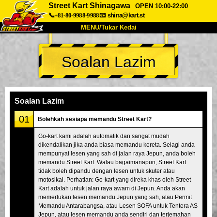
Street Kart Shinagawa
OPEN 10:00-22:00
📞+81-80-9988-9988
📧
shina@kart.st
MENU/Tukar Kedai
UTAMA
Soalan Lazim
Tentang
Spesifikasi
Harga
Akses
Suara
Soalan Lazim
Syarikat
Tempahan
Soalan Lazim
Tukar Kedai
01
Bolehkah sesiapa memandu Street Kart?
Tokyo Shinagawa
Tokyo Akihabara#1
Go-kart kami adalah automatik dan sangat mudah
dikendalikan jika anda biasa memandu kereta. Selagi anda
Tokyo Akihabara#2
Tokyo Shibuya
mempunyai lesen yang sah di jalan raya Jepun, anda boleh
Tokyo Shibuya Annex
Tokyo Bay
memandu Street Kart. Walau bagaimanapun, Street Kart
tidak boleh dipandu dengan lesen untuk skuter atau
Tokyo Asakusa
Osaka
motosikal. Perhatian: Go-kart yang direka khas oleh Street
Kart adalah untuk jalan raya awam di Jepun. Anda akan
Okinawa
memerlukan lesen memandu Jepun yang sah, atau Permit
Memandu Antarabangsa, atau Lesen SOFA untuk Tentera AS
Jepun, atau lesen memandu anda sendiri dan terjemahan