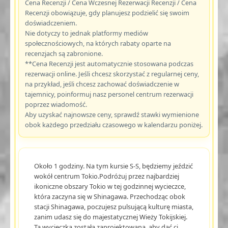
Cena Recenzji / Cena Wczesnej Rezerwacji Recenzji / Cena
Recenzji obowiązuje, gdy planujesz podzielić się swoim
doświadczeniem.
Nie dotyczy to jednak platformy mediów
społecznościowych, na których rabaty oparte na
recenzjach są zabronione.
**Cena Recenzji jest automatycznie stosowana podczas
rezerwacji online. Jeśli chcesz skorzystać z regularnej ceny,
na przykład, jeśli chcesz zachować doświadczenie w
tajemnicy, poinformuj nasz personel centrum rezerwacji
poprzez wiadomość.
Aby uzyskać najnowsze ceny, sprawdź stawki wymienione
obok każdego przedziału czasowego w kalendarzu poniżej.
Około 1 godziny. Na tym kursie S-S, będziemy jeździć
wokół centrum Tokio.Podróżuj przez najbardziej
ikoniczne obszary Tokio w tej godzinnej wycieczce,
która zaczyna się w Shinagawa. Przechodząc obok
stacji Shinagawa, poczujesz pulsującą kulturę miasta,
zanim udasz się do majestatycznej Wieży Tokijskiej.
Ta wycieczka została zaprojektowana, aby dać ci