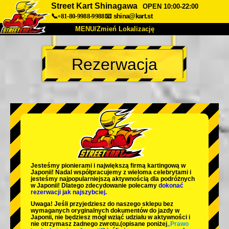
Street Kart Shinagawa
OPEN 10:00-22:00
📞+81-80-9988-9988
📧
shina@kart.st
MENU/Zmień Lokalizację
TOP
Rezerwacja
O nas
Specyfikacja
Cena
Dojazd
Opinie
FAQ
Firma
Rezerwacja
Zmień Lokalizację
Tokyo Shinagawa
Tokyo Akihabara#1
Tokyo Akihabara#2
Tokyo Shibuya
Jesteśmy
pionierami
i
największą firmą kartingową
w
Tokyo Shibuya Annex
Tokyo Bay
Japonii! Nadal współpracujemy z
wieloma celebrytami
i
jesteśmy
najpopularniejszą aktywnością
dla podróżnych
w Japonii! Dlatego zdecydowanie polecamy
dokonać
Tokyo Asakusa
Osaka
rezerwacji jak najszybciej.
Uwaga! Jeśli przyjedziesz do naszego sklepu bez
Okinawa
wymaganych oryginalnych dokumentów do jazdy w
Japonii, nie będziesz mógł wziąć udziału w aktywności i
nie otrzymasz żadnego zwrotu.
(opisane poniżej
„Prawo