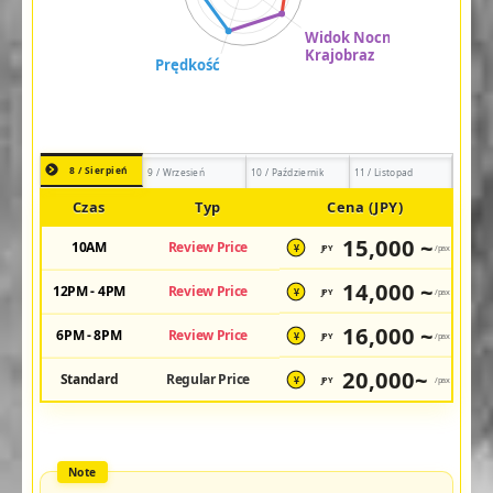
8 / Sierpień
9 / Wrzesień
10 / Październik
11 / Listopad
Czas
Typ
Cena (JPY)
15,000 ~
10AM
Review Price
JPY
/pax
¥
14,000 ~
12PM - 4PM
Review Price
JPY
/pax
¥
16,000 ~
6PM - 8PM
Review Price
JPY
/pax
¥
20,000~
Standard
Regular Price
JPY
/pax
¥