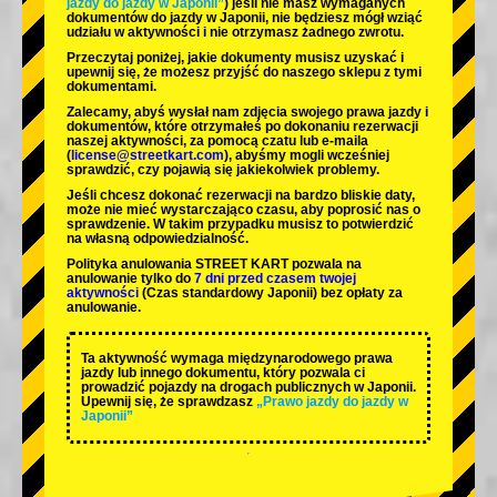
jazdy do jazdy w Japonii”
) jeśli nie masz wymaganych
dokumentów do jazdy w Japonii, nie będziesz mógł wziąć
udziału w aktywności i nie otrzymasz żadnego zwrotu.
Przeczytaj poniżej, jakie dokumenty musisz uzyskać i
upewnij się, że możesz przyjść do naszego sklepu z tymi
dokumentami.
Zalecamy, abyś wysłał nam zdjęcia swojego prawa jazdy i
dokumentów, które otrzymałeś po dokonaniu rezerwacji
naszej aktywności, za pomocą czatu lub e-maila
(
license@streetkart.com
), abyśmy mogli wcześniej
sprawdzić, czy pojawią się jakiekolwiek problemy.
Jeśli chcesz dokonać rezerwacji na bardzo bliskie daty,
może nie mieć wystarczająco czasu, aby poprosić nas o
sprawdzenie. W takim przypadku musisz to potwierdzić
na własną odpowiedzialność.
Polityka anulowania STREET KART pozwala na
anulowanie tylko do
7 dni przed czasem twojej
aktywności
(Czas standardowy Japonii) bez opłaty za
anulowanie.
Ta aktywność wymaga międzynarodowego prawa
jazdy lub innego dokumentu, który pozwala ci
prowadzić pojazdy na drogach publicznych w Japonii.
Upewnij się, że sprawdzasz
„Prawo jazdy do jazdy w
Japonii”