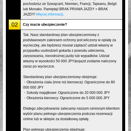
pochodzisz ze Szwajcarii, Niemiec, Francji, Tajwanu, Belgii
lub Monako. Pamiętaj! BRAK PRAWA JAZDY = BRAK
JAZDY!
Więcej informacji
.
02
Czy macie ubezpieczenie?
Tak. Nasz standardowy plan ubezpieczeniowy z
podstawowym zakresem ochrony jest wliczony w opłatę za
wycieczkę, ale będziesz musiał zapłacić udział własny w
przypadku uszkodzeń gokarta z powodu uderzenia,
zarysowania, nieostrożnej jazdy lub wypadków. Udział
własny w wysokości 50 000 JPY/pojazd zostanie naliczony
zaraz po wycieczce.
Standardowy plan ubezpieczeniowy obejmuje:
・Obrażenia ciała (inne niż kierowca): Ograniczone do 80
000 000 JPY
・Szkody majątkowe: Ograniczone do 20 000 000 JPY
・Obrażenia kierowcy: Ograniczone do 5 000 000 JPY
Dlatego zdecydowanie zalecamy naszym cenionym klientom
wybór planu pełnego ubezpieczenia podczas rezerwacji
online lub w sklepie za dodatkową opłatę.
Plan pełnego ubezpieczenia obejmuje: