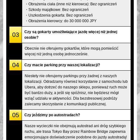
・Obrażenia ciała (inne niż kierowca): Bez ograniczeń
・Szkody majątkowe: Bez ograniczeń
・Uszkodzenia gokarta: Bez ograniczeń
・Obrażenia kierowcy: do 30 000 000 JPY
Czy są gokarty umożliwiające jazdę więcej niż jednej
03
osobie?
Obecnie nie oferujemy gokartów, które mogą pomieścić
więcej niż jedną osobę jednocześnie.
04
Czy macie parking przy waszej lokalizacji?
Niestety nie oferujemy parkingu przy żadnej z naszych
lokalizacji. Odradzamy również korzystanie z samochodu lub
Ubera, aby dotrzeć do naszego sklepu, ponieważ ruch może
być bardzo duży, a jeśli się spóźnisz, nie będziesz mógł
wziąć udziału w aktywności. Dla bezstresowej podróży
zalecamy skorzystanie z komunikacji publicznej.
05
Czy jeździmy po autostradach?
Nasze wycieczki nie obejmują autostrad ani dróg szybkiego
ruchu, ale trasa Tokyo Bay przez Rainbow Bridge zapewnia
emocjonujące doświadczenie podobne do jazdy autostradą!