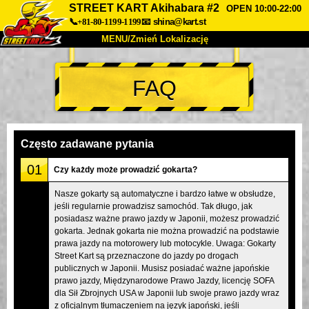
STREET KART Akihabara #2
OPEN 10:00-22:00
📞+81-80-1199-1199
📧
shina@kart.st
MENU/Zmień Lokalizację
TOP
FAQ
O nas
Specyfikacja
Cena
Dojazd
Opinie
FAQ
Firma
Rezerwacja
Często zadawane pytania
Zmień Lokalizację
01
Czy każdy może prowadzić gokarta?
Tokyo Shinagawa
Tokyo Akihabara#1
Nasze gokarty są automatyczne i bardzo łatwe w obsłudze,
jeśli regularnie prowadzisz samochód. Tak długo, jak
Tokyo Akihabara#2
Tokyo Shibuya
posiadasz ważne prawo jazdy w Japonii, możesz prowadzić
Tokyo Shibuya Annex
Tokyo Bay
gokarta. Jednak gokarta nie można prowadzić na podstawie
prawa jazdy na motorowery lub motocykle. Uwaga: Gokarty
Tokyo Asakusa
Osaka
Street Kart są przeznaczone do jazdy po drogach
publicznych w Japonii. Musisz posiadać ważne japońskie
Okinawa
prawo jazdy, Międzynarodowe Prawo Jazdy, licencję SOFA
dla Sił Zbrojnych USA w Japonii lub swoje prawo jazdy wraz
z oficjalnym tłumaczeniem na język japoński, jeśli