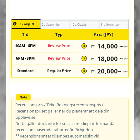
8 / Augusti
9 / September
10 / Oktober
11 / November
Tid
Typ
Pris (JPY)
14,000 ~
10AM - 6PM
Review Price
JPY
/pax
¥
18,000 ~
6PM - 8PM
Review Price
JPY
/pax
¥
20,000~
Standard
Regular Price
JPY
/pax
¥
Recensionspris / Tidig Bokningsrecensionspris /
Recensionspriset gäller när du planerar att dela din
upplevelse.
Detta gäller dock inte för sociala medieplattformar där
recensionsbaserade rabatter är förbjudna.
**Recensionspriset tillämpas automatiskt vid