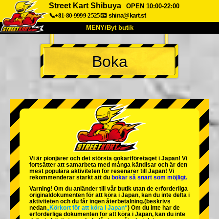
Street Kart Shibuya
OPEN 10:00-22:00
📞+81-80-9999-2525
📧
shina@kart.st
MENY/Byt butik
HEM
Boka
Om oss
Specifikationer
Pris
Hitta hit
Röster
FAQ
Företag
Boka
Byt butik
Tokyo Shinagawa
Tokyo Akihabara#1
Tokyo Akihabara#2
Tokyo Shibuya
Vi är
pionjärer
och
det största gokartföretaget
i Japan! Vi
Tokyo Shibuya Annex
Tokyo Bay
fortsätter att samarbeta med
många kändisar
och är
den
mest populära aktiviteten
för resenärer till Japan! Vi
rekommenderar starkt att du
bokar så snart som möjligt.
Tokyo Asakusa
Osaka
Varning! Om du anländer till vår butik utan de erforderliga
originaldokumenten för att köra i Japan, kan du inte delta i
Okinawa
aktiviteten och du får ingen återbetalning.
(beskrivs
nedan
„Körkort för att köra i Japan“
) Om du inte har de
erforderliga dokumenten för att köra i Japan, kan du inte