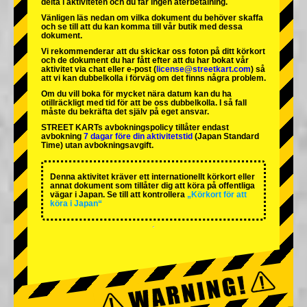
delta i aktiviteten och du får ingen återbetalning.
Vänligen läs nedan om vilka dokument du behöver skaffa
och se till att du kan komma till vår butik med dessa
dokument.
Vi rekommenderar att du skickar oss foton på ditt körkort
och de dokument du har fått efter att du har bokat vår
aktivitet via chat eller e-post (
license@streetkart.com
) så
att vi kan dubbelkolla i förväg om det finns några problem.
Om du vill boka för mycket nära datum kan du ha
otillräckligt med tid för att be oss dubbelkolla. I så fall
måste du bekräfta det själv på eget ansvar.
STREET KARTs avbokningspolicy tillåter endast
avbokning
7 dagar före din aktivitetstid
(Japan Standard
Time) utan avbokningsavgift.
Denna aktivitet kräver ett internationellt körkort eller
annat dokument som tillåter dig att köra på offentliga
vägar i Japan. Se till att kontrollera
„Körkort för att
köra i Japan“