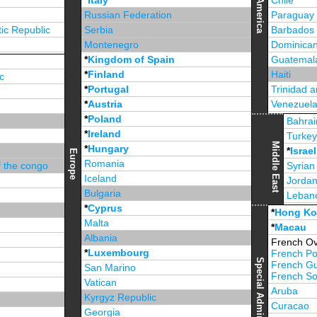
*
Italy
Chile
America
Russian Federation
Paraguay
ic Republic
Serbia
Barbados
Montenegro
Dominican
*
Kingdom of Spain
Guatemal
*
Finland
Haiti
c
*
Portugal
Trinidad 
*
Austria
Venezuel
*
Poland
Jamaica
Bahrai
*
Ireland
Turke
Middle East
*
Hungary
*
Israel
Europe
Romania
f the congo
Syrian
Iceland
Jorda
Bulgaria
Leban
*
Cyprus
*
Unite
*
Hong K
Malta
*
Macau
Albania
French Ov
*
Luxembourg
French Po
French G
San Marino
French Sou
Vatican
Aruba
Kyrgyz Republic
Curacao
Georgia