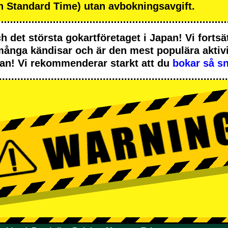
 Standard Time) utan avbokningsavgift.
ch
det största gokartföretaget
i Japan! Vi fortsät
många kändisar
och är
den mest populära aktiv
apan! Vi rekommenderar starkt att du
bokar så sn