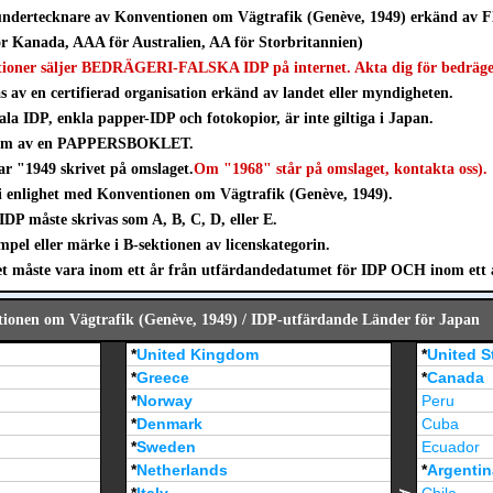
ndertecknare av Konventionen om Vägtrafik (Genève, 1949) erkänd av F
 Kanada, AAA för Australien, AA för Storbritannien)
tioner säljer BEDRÄGERI-FALSKA IDP på internet. Akta dig för bedräge
s av en certifierad organisation erkänd av landet eller myndigheten.
ala IDP, enkla papper-IDP och fotokopior, är inte giltiga i Japan.
form av en PAPPERSBOKLET.
har "1949 skrivet på omslaget.
Om "1968" står på omslaget, kontakta oss).
i enlighet med Konventionen om Vägtrafik (Genève, 1949).
IDP måste skrivas som A, B, C, D, eller E.
pel eller märke i B-sektionen av licenskategorin.
måste vara inom ett år från utfärdandedatumet för IDP OCH inom ett år 
ionen om Vägtrafik (Genève, 1949) / IDP-utfärdande Länder för Japan
*
United Kingdom
*
United S
*
Greece
*
Canada
*
Norway
Peru
*
Denmark
Cuba
*
Sweden
Ecuador
*
Netherlands
*
Argentin