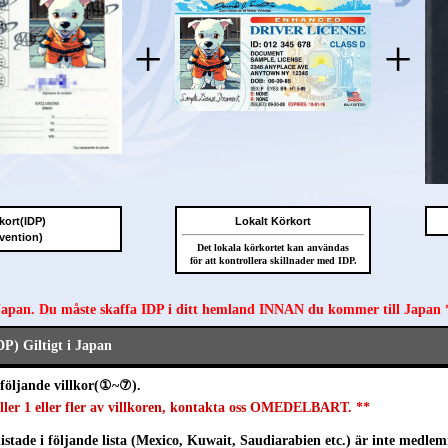
+
+
kort(IDP)
Lokalt Körkort
vention)
Det lokala körkortet kan användas
för att kontrollera skillnader med IDP.
 Japan. Du måste skaffa IDP i ditt hemland INNAN du kommer till Japan 
DP) Giltigt i Japan
följande villkor(①~⑦).
ller 1 eller fler av villkoren, kontakta oss OMEDELBART. **
istade i följande lista (Mexico, Kuwait, Saudiarabien etc.) är inte medlem