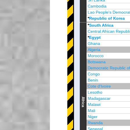
Sri Lanka
Cambodia
Lao People's Democrat
*
Republic of Korea
Brunei Darussalam
*
South Africa
Central African Republi
*
Egypt
Ghana
Algeria
Morocco
Botswana
Democratic Republic o
Congo
Benin
Cote d'Ivoire
Lesotho
Madagascar
Africa
Malawi
Mali
Niger
Rwanda
Senegal