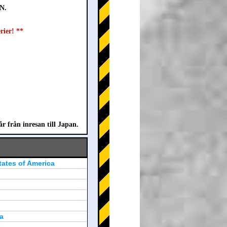
N.
rier! **
från inresan till Japan.
tates of America
a