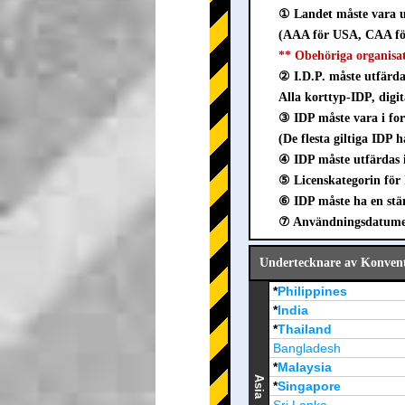
① Landet måste vara u
(AAA för USA, CAA för
** Obehöriga organisa
② I.D.P. måste utfärda
Alla korttyp-IDP, digit
③ IDP måste vara i 
(De flesta giltiga IDP 
④ IDP måste utfärdas 
⑤ Licenskategorin för 
⑥ IDP måste ha en stäm
⑦ Användningsdatumet 
Undertecknare av Konvent
*
Philippines
*
India
*
Thailand
Bangladesh
*
Malaysia
Asia
*
Singapore