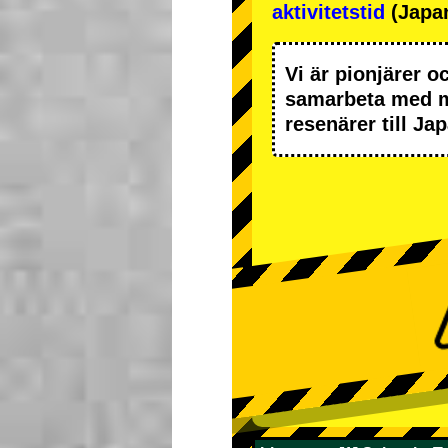
aktivitetstid
(Japan
Vi är
pionjärer
o
samarbeta med
resenärer till J