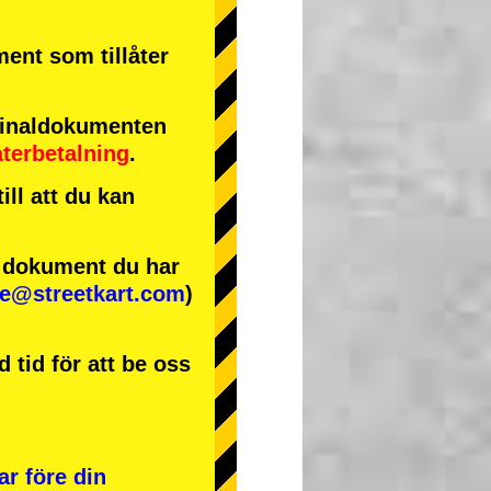
ment som tillåter
iginaldokumenten
återbetalning
.
ll att du kan
e dokument du har
se@streetkart.com
)
 tid för att be oss
ar före din