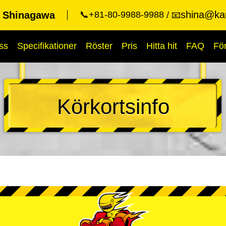
shina@kar
t Shinagawa
📞+81-80-9988-9988
📧
ss
Specifikationer
Röster
Pris
Hitta hit
FAQ
Fö
Körkortsinfo