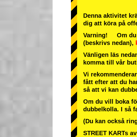
Denna aktivitet krä
dig att köra på off
Varning! Om du an
(beskrivs nedan),
Vänligen läs nedan
komma till vår bu
Vi rekommenderar 
fått efter att du ha
så att vi kan dubb
Om du vill boka fö
dubbelkolla. I så f
(Du kan också ring
STREET KARTs avb