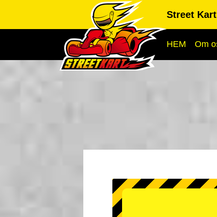
Street Kar
HEM
Om o