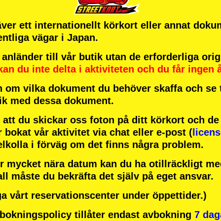
ver ett internationellt körkort eller annat doku
entliga vägar i Japan.
länder till vår butik utan de erforderliga or
kan du inte delta i aktiviteten
och
du får ingen 
 om vilka dokument du behöver skaffa och se ti
tik med dessa dokument.
att du skickar oss foton på ditt körkort och d
r bokat vår aktivitet via chat eller e-post (
licen
elkolla i förväg om det finns några problem.
r mycket nära datum kan du ha otillräckligt med
all måste du bekräfta det själv på eget ansvar.
a vårt reservationscenter under öppettider.)
okningspolicy tillåter endast avbokning
7 dag