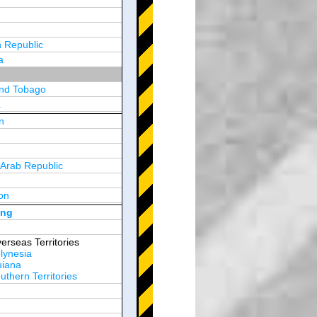
 Republic
a
and Tobago
a
n
y
 Arab Republic
n
on
d Arab Emirates
ong
erseas Territories
lynesia
uiana
thern Territories