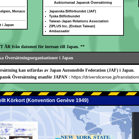
Auktoriserad Japansk Översättning
Belgien, Monaco
Japanska Bilförbundet (JAF)
Tyska Bilförbundet
Taiwan-Japan Relations Association
gt i Japan
ZIPLUS Inc. (Endast Taiwan)
Ambassader
ETT ÅR från datumet för inresan till Japan. **
a Översättningsorganisationer i Japan
rsättning kan utfärdas av Japan Automobile Federation (JAF) i Japan.
https://driverslicense.jp/translation
Japansk Översättning utanför JAPAN :
nellt Körkort (Konvention Genève 1949)