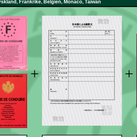
yskland, Frankrike, Belgien, Monaco, Taiwan
+
+