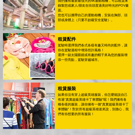
我們擁有最新最強大的4K運動相機，可以租賃來
錄製您或家人/朋友在街頭度過美好時光的POV畫
面。
您也可以攜帶自己的運動相機，安裝在胸部、頭
部或身體上（只要不妨礙安全駕駛）。
租賃配件
駕駛時選擇我們各式各樣有趣又時尚的配件，讓
你在駕駛過程中增添些許風格！
選擇一副太陽眼鏡或有趣的帽子來為您的服裝增
添一些亮點，駕駛穿越城市。
租賃服裝
如果你沒有穿上超級英雄服裝，你怎麼能說自己
有過“真實超級英雄卡丁車體驗”呢！我們擁有各
種各樣的服裝，讓你擁有一個“真實超級英雄卡丁
車體驗”！對於所有超級英雄迷來說，別擔心，我
們有你想要的所有服裝！