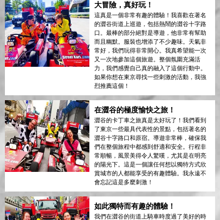
大冒險，真好玩！
這真是一個非常有趣的體驗！我喜歡在著名
的澀谷街道上巡遊，包括熱鬧的澀谷十字路
口。最棒的部分絕對是導遊，他非常有幫助
而且幽默。服裝也增添了不少趣味。天氣非
常好，我們玩得非常開心。我真希望能一次
又一次地參加這個旅遊。整個氛圍充滿活
力，我們感覺自己真的融入了這個行動中。
如果你想在東京尋找一些刺激的活動，我強
烈推薦這個！
在澀谷的極度愉快之旅！
澀谷的卡丁車之旅真是太好玩了！我們看到
了東京一些最具代表性的景點，包括著名的
澀谷十字路口和原宿。導遊非常棒，確保我
們在整個旅程中都感到舒適和安全。行程非
常順暢，風景美得令人驚嘆，尤其是在明亮
的陽光下。這是一個讓任何想以獨特方式欣
賞城市的人都能享受的有趣體驗。我永遠不
會忘記這是多麼刺激！
如此獨特而有趣的體驗！
我們在澀谷的街道上騎車時度過了美好的時