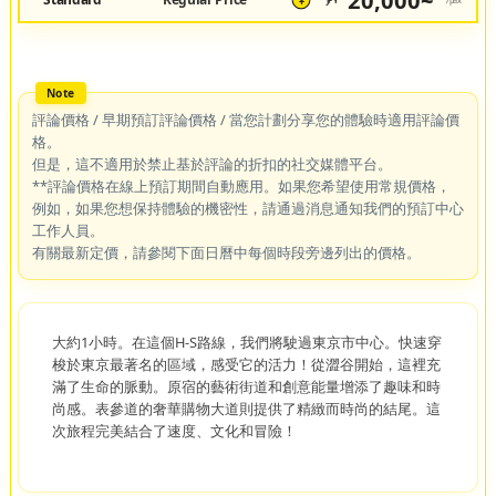
20,000~
JPY
/pax
¥
評論價格 / 早期預訂評論價格 / 當您計劃分享您的體驗時適用評論價
格。
但是，這不適用於禁止基於評論的折扣的社交媒體平台。
**評論價格在線上預訂期間自動應用。如果您希望使用常規價格，
例如，如果您想保持體驗的機密性，請通過消息通知我們的預訂中心
工作人員。
有關最新定價，請參閱下面日曆中每個時段旁邊列出的價格。
大約1小時。在這個H-S路線，我們將駛過東京市中心。快速穿
梭於東京最著名的區域，感受它的活力！從澀谷開始，這裡充
滿了生命的脈動。原宿的藝術街道和創意能量增添了趣味和時
尚感。表參道的奢華購物大道則提供了精緻而時尚的結尾。這
次旅程完美結合了速度、文化和冒險！