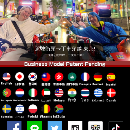
公司
預訂
更換店鋪
東京 品川 #1
東京 秋葉原 #1
東京 秋葉原 #2
東京 澀谷
東京 澀谷附店
東京灣
駕駛街頭卡丁車穿越 東京!
東京 淺草
大阪
一次難忘的經歷，一次絕不夠！
沖繩