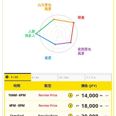
8 / 8月
9 / 9月
10 / 10月
11 / 11月
時間
類型
價格 (JPY)
14,000 ~
10AM - 6PM
Review Price
JPY
/pax
¥
18,000 ~
6PM - 8PM
Review Price
JPY
/pax
¥
Standard
Regular Price