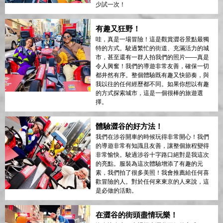
少試一次！
有趣又狂野！
哇，真是一場冒險！這是觀賞澀谷景點最獨
特的方式。駛過繁忙的街道、充滿活力的城
市，甚至還有一群人拍我們的照片——真是
令人興奮！我們的導遊非常友善，確保一切
都井然有序。整個體驗既有趣又快節奏，與
我以往的任何經歷都不同。如果你想以有趣
的方式探索城市，這是一個很棒的旅遊選
擇。
體驗澀谷的好方法！
我們在涉谷開車的時候玩得非常開心！我們
的導遊非常有知識且友善，讓整個旅程變得
非常愉快。駛過涉谷十字路口絕對是我這次
的亮點。服裝為這次體驗增添了有趣的元
素，我們拍了很多美照！我會推薦給任何喜
歡冒險的人。對於任何來東京的人來說，這
是必做的活動。
在澀谷的街頭盡情玩樂！