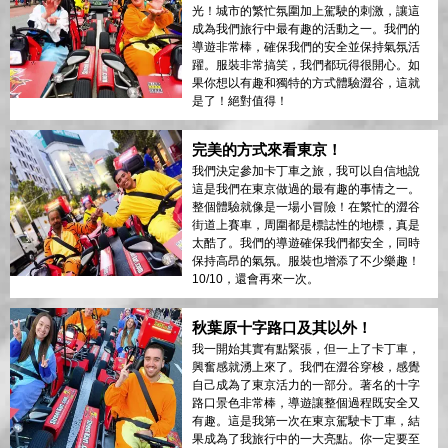
光！城市的繁忙氛圍加上駕駛的刺激，讓這
成為我們旅行中最有趣的活動之一。我們的
導遊非常棒，確保我們的安全並保持氣氛活
躍。服裝非常搞笑，我們都玩得很開心。如
果你想以有趣和獨特的方式體驗澀谷，這就
是了！絕對值得！
完美的方式來看東京！
我們決定參加卡丁車之旅，我可以自信地說
這是我們在東京做過的最有趣的事情之一。
整個體驗就像是一場小冒險！在繁忙的澀谷
街道上賽車，周圍都是標誌性的地標，真是
太酷了。我們的導遊確保我們都安全，同時
保持高昂的氣氛。服裝也增添了不少樂趣！
10/10，還會再來一次。
秋葉原十字路口及其以外！
我一開始其實有點緊張，但一上了卡丁車，
興奮感就湧上來了。我們在澀谷穿梭，感覺
自己成為了東京活力的一部分。著名的十字
路口景色非常棒，導遊讓整個過程既安全又
有趣。這是我第一次在東京駕駛卡丁車，結
果成為了我旅行中的一大亮點。你一定要至