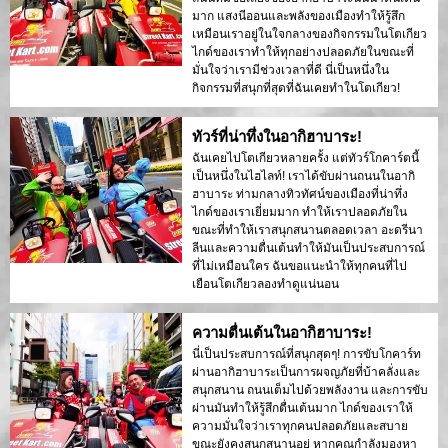
มาก แสงนีออนและพลังของเมืองทำให้รู้สึก
เหมือนเราอยู่ในใจกลางของกิจกรรมในโตเกียว
ไกด์ของเราทำให้ทุกอย่างปลอดภัยในขณะที่
มั่นใจว่าเรามีช่วงเวลาที่ดี นี่เป็นหนึ่งใน
กิจกรรมที่สนุกที่สุดที่ฉันเคยทำในโตเกียว!
ทัวร์ที่น่าทึ่งในอากิฮาบาระ!
ฉันเคยไปโตเกียวหลายครั้ง แต่ทัวร์โกคาร์ตนี้
เป็นหนึ่งในไฮไลท์! เราได้ขับผ่านถนนในอากิ
ฮาบาระ ท่ามกลางทิวทัศน์ของเมืองที่น่าทึ่ง
ไกด์ของเราเยี่ยมมาก ทำให้เราปลอดภัยใน
ขณะที่ทำให้เราสนุกสนานตลอดเวลา อะดรีนา
ลีนและความตื่นเต้นทำให้มันเป็นประสบการณ์
ที่ไม่เหมือนใคร ฉันขอแนะนำให้ทุกคนที่ไป
เยือนโตเกียวลองทำดูแน่นอน
ความตื่นเต้นในอากิฮาบาระ!
นี่เป็นประสบการณ์ที่สนุกสุดๆ! การขับโกคาร์ท
ผ่านอากิฮาบาระเป็นการผจญภัยที่บ้าคลั่งและ
สนุกสนาน ถนนเต็มไปด้วยพลังงาน และการขับ
ผ่านมันทำให้รู้สึกตื่นเต้นมาก ไกด์ของเราให้
ความมั่นใจว่าเราทุกคนปลอดภัยและสบาย
ขณะยังคงสนุกสนานอยู่ หากคุณกำลังมองหา