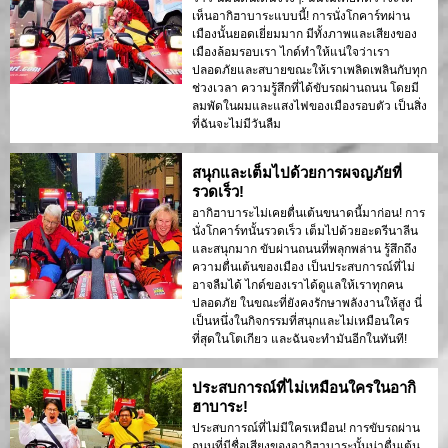
เห็นอากิฮาบาระแบบนี้! การนั่งโกคาร์ทผ่าน
เมืองนั้นยอดเยี่ยมมาก มีทั้งภาพและเสียงของ
เมืองล้อมรอบเรา ไกด์ทำให้แน่ใจว่าเรา
ปลอดภัยและสบายขณะให้เราเพลิดเพลินกับทุก
ช่วงเวลา ความรู้สึกที่ได้ขับรถผ่านถนน โดยมี
ลมพัดในผมและแสงไฟของเมืองรอบตัว เป็นสิ่ง
ที่ฉันจะไม่มีวันลืม
สนุกและเต็มไปด้วยการผจญภัยที่
รวดเร็ว!
อากิฮาบาระไม่เคยตื่นเต้นขนาดนี้มาก่อน! การ
นั่งโกคาร์ทนั้นรวดเร็ว เต็มไปด้วยอะดรีนาลีน
และสนุกมาก ขับผ่านถนนที่พลุกพล่าน รู้สึกถึง
ความตื่นเต้นของเมือง เป็นประสบการณ์ที่ไม่
อาจลืมได้ ไกด์ของเราได้ดูแลให้เราทุกคน
ปลอดภัย ในขณะที่ยังคงรักษาพลังงานให้สูง นี่
เป็นหนึ่งในกิจกรรมที่สนุกและไม่เหมือนใคร
ที่สุดในโตเกียว และฉันจะทำมันอีกในทันที!
ประสบการณ์ที่ไม่เหมือนใครในอากิ
ฮาบาระ!
ประสบการณ์ที่ไม่มีใครเหมือน! การขับรถผ่าน
ถนนที่มีชื่อเสียงของอากิฮาบาระนั้นน่าตื่นเต้น