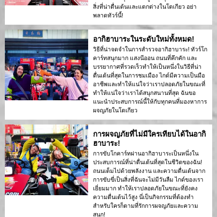
สิ่งที่น่าตื่นเต้นและแตกต่างในโตเกียว อย่า
พลาดทัวร์นี้!
อากิฮาบาระในระดับใหม่ทั้งหมด!
วิธีที่น่าจดจำในการสำรวจอากิฮาบาระ! ทัวร์โก
คาร์ทสนุกมาก แสงนีออน ถนนที่คึกคัก และ
บรรยากาศที่รวดเร็วทำให้เป็นหนึ่งในวิธีที่น่า
ตื่นเต้นที่สุดในการชมเมือง ไกด์มีความเป็นมือ
อาชีพและทำให้แน่ใจว่าเราปลอดภัยในขณะที่
ทำให้แน่ใจว่าเราได้สนุกสนานที่สุด ฉันขอ
แนะนำประสบการณ์นี้ให้กับทุกคนที่มองหาการ
ผจญภัยในโตเกียว
การผจญภัยที่ไม่มีใครเทียบได้ในอากิ
ฮาบาระ!
การขับโกคาร์ทผ่านอากิฮาบาระเป็นหนึ่งใน
ประสบการณ์ที่น่าตื่นเต้นที่สุดในชีวิตของฉัน!
ถนนเต็มไปด้วยพลังงาน และความตื่นเต้นจาก
การขับขี่เป็นสิ่งที่ฉันจะไม่มีวันลืม ไกด์ของเรา
เยี่ยมมาก ทำให้เราปลอดภัยในขณะที่ยังคง
ความตื่นเต้นไว้สูง นี่เป็นกิจกรรมที่ต้องทำ
สำหรับใครก็ตามที่รักการผจญภัยและความ
สนุก!