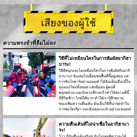
เสียงของผู้ใช้
ความทรงจำที่ลืมไม่ลง
วิธีที่ไม่เหมือนใครในการสัมผัสอากิฮา
บาระ!
วิธีที่สนุกและไม่เหมือนใครในการสัมผัสกับอากิ
ฮาบาระ! ฉันเคยไปเยี่ยมชมพื้นที่นี้อยู่เสมอ แต่
การขับโกคาร์ทผ่านถนนทำให้ฉันเห็นเมืองนี้ใน
มุมมองใหม่ทั้งหมด แสงนีออน ผู้คนที่
พลุกพล่าน และจังหวะที่รวดเร็วทำให้สถานที่นี้
มีชีวิตชีวา ไกด์ก็ดีมาก ทำให้เรารู้สึกสบาย
ขณะเพิ่มความตื่นเต้น มันเป็นวิธีที่น่าจดจำใน
การชมโตเกียว และฉันขอแนะนำอย่างแน่นอน!
ความตื่นเต้นที่ไม่น่าเชื่อในอากิฮาบา
ระ!
ว้าว นี่มันตื่นเต้นจริงๆ! ฉันไม่เคยคิดว่าจะได้