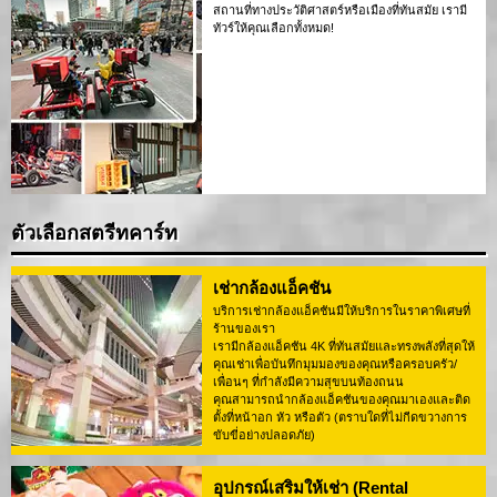
สถานที่ทางประวัติศาสตร์หรือเมืองที่ทันสมัย เรามี
ทัวร์ให้คุณเลือกทั้งหมด!
ตัวเลือกสตรีทคาร์ท
เช่ากล้องแอ็คชัน
บริการเช่ากล้องแอ็คชันมีให้บริการในราคาพิเศษที่
ร้านของเรา
เรามีกล้องแอ็คชัน 4K ที่ทันสมัยและทรงพลังที่สุดให้
คุณเช่าเพื่อบันทึกมุมมองของคุณหรือครอบครัว/
เพื่อนๆ ที่กำลังมีความสุขบนท้องถนน
คุณสามารถนำกล้องแอ็คชันของคุณมาเองและติด
ตั้งที่หน้าอก หัว หรือตัว (ตราบใดที่ไม่กีดขวางการ
ขับขี่อย่างปลอดภัย)
อุปกรณ์เสริมให้เช่า (Rental