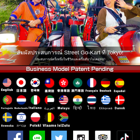
บริษัท
การจอง
เปลี่ยนสาขา
Tokyo Shinagawa
Tokyo Akihabara#1
Tokyo Akihabara#2
Tokyo Shibuya
Tokyo Shibuya Annex
Tokyo Bay
สัมผัสประสบการณ์ Street Go-Kart ที่ Tokyo!
Tokyo Asakusa
Osaka
ประสบการณ์ครั้งหนึ่งในชีวิตและครั้งเดียวไม่เคยพอ!
Okinawa