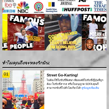
ทำไมคุณถึงจะหลงรักมัน:
01
Street Go-Karting!
ไม่ต้องใช้ใบขับขี่พิเศษ! เพียงแค่มีใบขับขี่ญี่ปุ่นที่ถูก
ต้อง ใบขับขี่สากล หรือใบอนุญาต SOFA คุณก็
สามารถขับขี่ไปทั่วโตเกียวได้!
ดูข้อมูลเพิ่มเติม