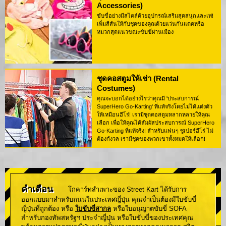
Accessories)
ขับขี่อย่างมีสไตล์ด้วยอุปกรณ์เสริมสุดสนุกและเท่!
เพิ่มสีสันให้กับชุดของคุณด้วยแว่นกันแดดหรือ
หมวกสุดแนวขณะขับขี่ผ่านเมือง
ชุดคอสตูมให้เช่า (Rental
Costumes)
คุณจะบอกได้อย่างไรว่าคุณมี 'ประสบการณ์
SuperHero Go-Karting' ที่แท้จริงโดยไม่ได้แต่งตัว
ให้เหมือนฮีโร่! เรามีชุดคอสตูมหลากหลายให้คุณ
เลือก เพื่อให้คุณได้สัมผัสประสบการณ์ SuperHero
Go-Karting ที่แท้จริง! สำหรับแฟนๆ ซูเปอร์ฮีโร่ ไม่
ต้องกังวล เรามีชุดของพวกเขาทั้งหมดให้เลือก!
คำเตือน
โกคาร์ทสำเพาะของ Street Kart ได้รับการ
ออกแบบมาสำหรับถนนในประเทศญี่ปุ่น คุณจำเป็นต้องมีใบขับขี่
ญี่ปุ่นที่ถูกต้อง หรือ
ใบขับขี่สากล
หรือใบอนุญาตขับขี่ SOFA
สำหรับกองทัพสหรัฐฯ ประจำญี่ปุ่น หรือใบขับขี่ของประเทศคุณ