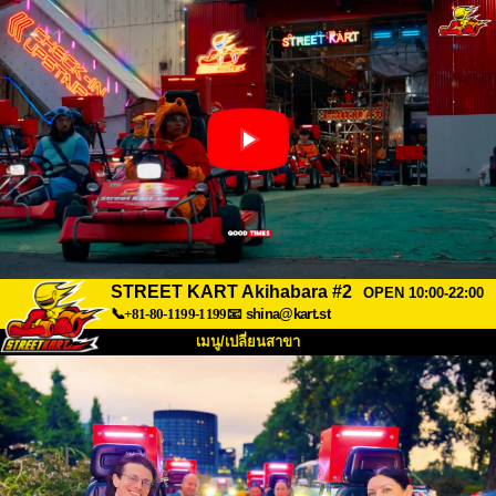
STREET KART Akihabara #2
OPEN 10:00-22:00
📞+81-80-1199-1199
📧
shina@kart.st
เมนู/เปลี่ยนสาขา
หน้าแรก
เกี่ยวกับ
สเปค
ราคา
การเข้าถึง
เสียงจากผู้ใช้
คำถามที่พบบ่อย