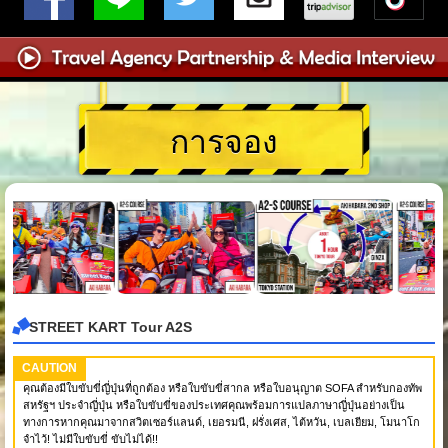
การจอง
STREET KART Tour A2S
CAUTION
คุณต้องมีใบขับขี่ญี่ปุ่นที่ถูกต้อง หรือใบขับขี่สากล หรือใบอนุญาต SOFA สำหรับกองทัพ
สหรัฐฯ ประจำญี่ปุ่น หรือใบขับขี่ของประเทศคุณพร้อมการแปลภาษาญี่ปุ่นอย่างเป็น
ทางการหากคุณมาจากสวิตเซอร์แลนด์, เยอรมนี, ฝรั่งเศส, ไต้หวัน, เบลเยียม, โมนาโก
จำไว้! ไม่มีใบขับขี่ ขับไม่ได้!!