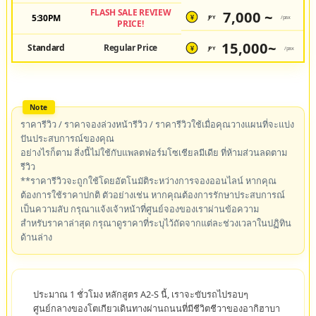
FLASH SALE REVIEW
7,000 ~
5:30PM
JPY
/pax
¥
PRICE!
15,000~
Standard
Regular Price
JPY
/pax
¥
ราคารีวิว / ราคาจองล่วงหน้ารีวิว / ราคารีวิวใช้เมื่อคุณวางแผนที่จะแบ่ง
ปันประสบการณ์ของคุณ
อย่างไรก็ตาม สิ่งนี้ไม่ใช้กับแพลตฟอร์มโซเชียลมีเดีย ที่ห้ามส่วนลดตาม
รีวิว
**ราคารีวิวจะถูกใช้โดยอัตโนมัติระหว่างการจองออนไลน์ หากคุณ
ต้องการใช้ราคาปกติ ตัวอย่างเช่น หากคุณต้องการรักษาประสบการณ์
เป็นความลับ กรุณาแจ้งเจ้าหน้าที่ศูนย์จองของเราผ่านข้อความ
สำหรับราคาล่าสุด กรุณาดูราคาที่ระบุไว้ถัดจากแต่ละช่วงเวลาในปฏิทิน
ด้านล่าง
ประมาณ 1 ชั่วโมง หลักสูตร A2-S นี้, เราจะขับรถไปรอบๆ
ศูนย์กลางของโตเกียวเดินทางผ่านถนนที่มีชีวิตชีวาของอากิฮาบา